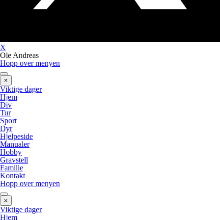
X
Ole Andreas
Hopp over menyen
×
Viktige dager
Hjem
Div
Tur
Sport
Dyr
Hjelpeside
Manualer
Hobby
Gravstell
Familie
Kontakt
Hopp over menyen
×
Viktige dager
Hjem