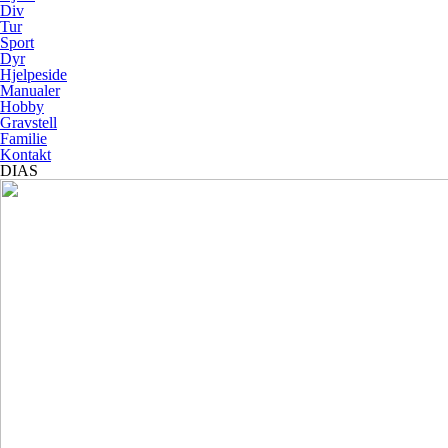
Div
Tur
Sport
Dyr
Hjelpeside
Manualer
Hobby
Gravstell
Familie
Kontakt
DIAS