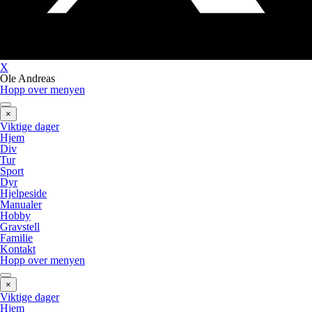
X
Ole Andreas
Hopp over menyen
×
Viktige dager
Hjem
Div
Tur
Sport
Dyr
Hjelpeside
Manualer
Hobby
Gravstell
Familie
Kontakt
Hopp over menyen
×
Viktige dager
Hjem